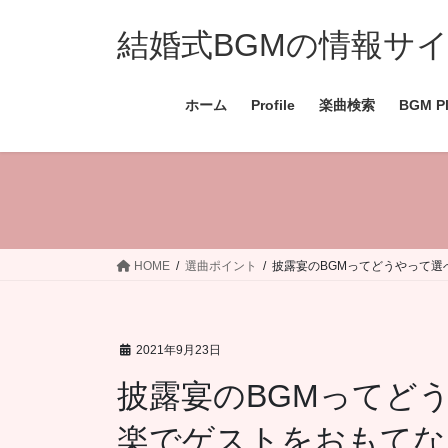
コ
ナ
ン
ビ
結婚式BGMの情報サイト 
テ
ゲ
ン
ー
ホーム
Profile
楽曲検索
BGM Pl
ツ
シ
へ
ョ
ス
ン
キ
に
ッ
移
プ
動
HOME
選曲ポイント
披露宴のBGMってどうやって
2021年9月23日
披露宴のBGMってど
楽でゲストをおもてな