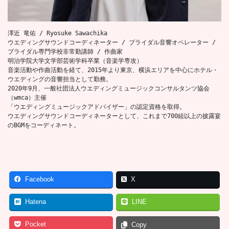
澤近 竜佑 / Ryosuke Sawachika
ウエディングサウンドコーディネーター / ブライダル音響オペレーター / 
ブライダル専門学校非常勤講師 / 作曲家
明治学院大学文学部芸術学科卒業（音楽学専攻）
音楽活動や作曲活動を経て、2015年より東京、横浜エリアを中心にホテル・
ウエディングの音響担当として勤務。
2020年9月、一般社団法人ウエディングミュージックコンサルタンツ協会
（wmca）主催
「ウエディングミュージックアドバイザー」の認定資格を取得。
ウエディングサウンドコーディネーターとして、これまで700組以上の披露宴
のBGMをコーディネート。
Facebook
X
Hatena
LINE
Pocket
Copy