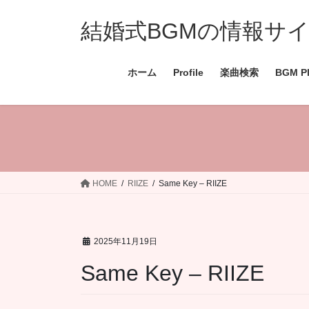
コ
ナ
ン
ビ
結婚式BGMの情報サイト 
テ
ゲ
ン
ー
ホーム
Profile
楽曲検索
BGM Pl
ツ
シ
へ
ョ
ス
ン
キ
に
ッ
移
プ
動
HOME
RIIZE
Same Key – RIIZE
2025年11月19日
Same Key – RIIZE