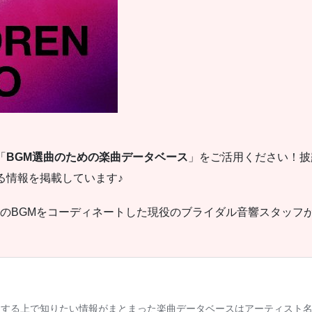
）
「
BGM選曲のための楽曲データベース
」をご活用ください！披
る情報を掲載しています♪
宴のBGMをコーディネートした現役のブライダル音響スタッフ
！