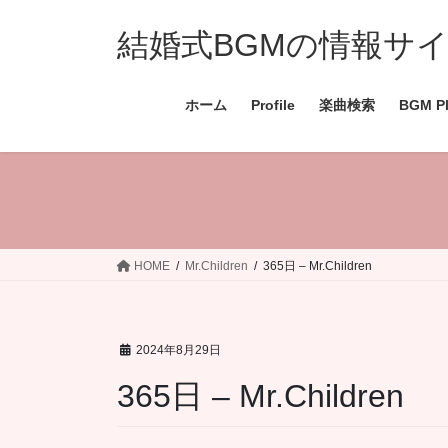
コ
ナ
ン
ビ
結婚式BGMの情報サイト 
テ
ゲ
ン
ー
ホーム
Profile
楽曲検索
BGM Pl
ツ
シ
へ
ョ
ス
ン
キ
に
ッ
移
プ
動
HOME
Mr.Children
365日 – Mr.Children
2024年8月29日
365日 – Mr.Children