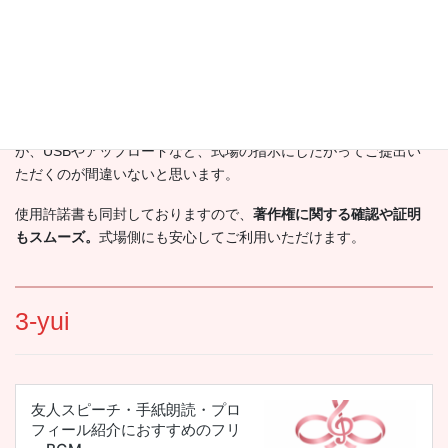
式場・映像会社への提出用としてご利用いただけます。
・ジャケット写真（JPG）
CD作成時や管理用データとしてお使いください。
披露宴のBGMとしてご利用いただく場合は、基本的には、
WAV音
源をCD-Rに焼いて、式場へご提出
いただくのが良いと思います
が、USBやアップロードなど、式場の指示にしたがってご提出い
ただくのが間違いないと思います。
使用許諾書も同封しておりますので、
著作権に関する確認や証明
もスムーズ。
式場側にも安心してご利用いただけます。
3-yui