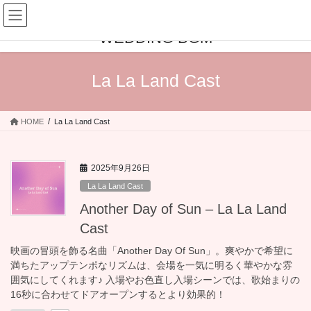
コ
ナ
結婚式BGMの情報サイト
ン
ビ
WEDDING BGM
テ
ゲ
ン
ー
ツ
シ
La La Land Cast
へ
ョ
ス
ン
キ
に
HOME
La La Land Cast
ッ
移
プ
動
2025年9月26日
La La Land Cast
Another Day of Sun – La La Land
Cast
映画の冒頭を飾る名曲「Another Day Of Sun」。爽やかで希望に
満ちたアップテンポなリズムは、会場を一気に明るく華やかな雰
囲気にしてくれます♪ 入場やお色直し入場シーンでは、歌始まりの
16秒に合わせてドアオープンするとより効果的！