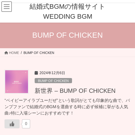
コ
ナ
結婚式BGMの情報サイト
ン
ビ
WEDDING BGM
テ
ゲ
ン
ー
ツ
シ
BUMP OF CHICKEN
へ
ョ
ス
ン
キ
に
HOME
BUMP OF CHICKEN
ッ
移
プ
動
2024年12月6日
BUMP OF CHICKEN
新世界 – BUMP OF CHICKEN
“ベイビーアイラブユーだぜ”という歌詞がとても印象的な曲で、バ
ンプファンで結婚式のBGMを選曲する時に必ず候補に挙がる人気
曲♪特に入場シーンにおすすめです！
0