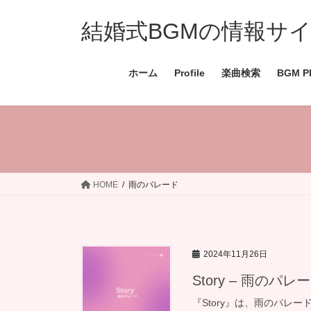
コ
ナ
ン
ビ
結婚式BGMの情報サイト 
テ
ゲ
ン
ー
ホーム
Profile
楽曲検索
BGM Pl
ツ
シ
へ
ョ
ス
ン
キ
に
ッ
移
プ
動
HOME
雨のパレード
2024年11月26日
Story – 雨のパレ
『Story』は、雨のパ