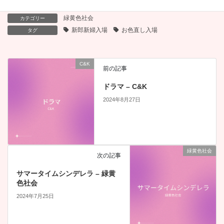
緑黄色社会
カテゴリー
新郎新婦入場
お色直し入場
タグ
C&K
前の記事
ドラマ – C&K
2024年8月27日
緑黄色社会
次の記事
サマータイムシンデレラ – 緑黄
色社会
2024年7月25日