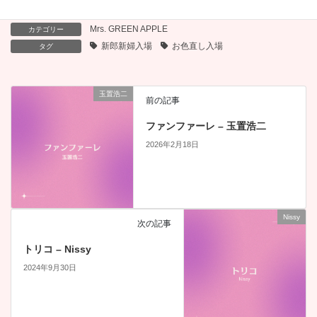
Mrs. GREEN APPLE
カテゴリー
新郎新婦入場
お色直し入場
タグ
玉置浩二
前の記事
ファンファーレ – 玉置浩二
2026年2月18日
Nissy
次の記事
トリコ – Nissy
2024年9月30日