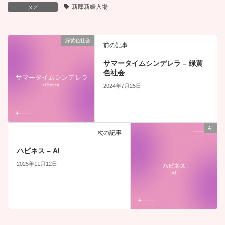
新郎新婦入場
タグ
緑黄色社会
前の記事
サマータイムシンデレラ – 緑黄
色社会
2024年7月25日
AI
次の記事
ハピネス – AI
2025年11月12日