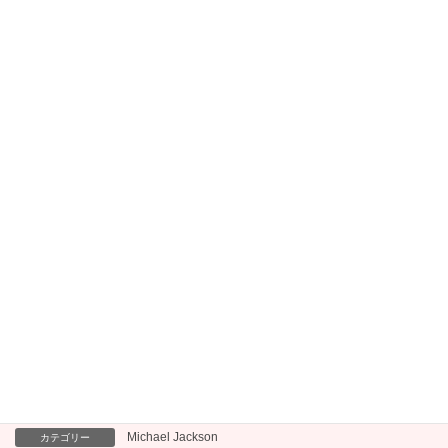
2026年3月4日
StaRt - Mrs. GREEN APPLE
2026年2月18日
アドベンチャー - YOASOBI
2026年2月24日
HELLO HELLO - Snow Man
2024年9月2日
関連記事:
関連記事はありません。
Michael Jackson
カテゴリー