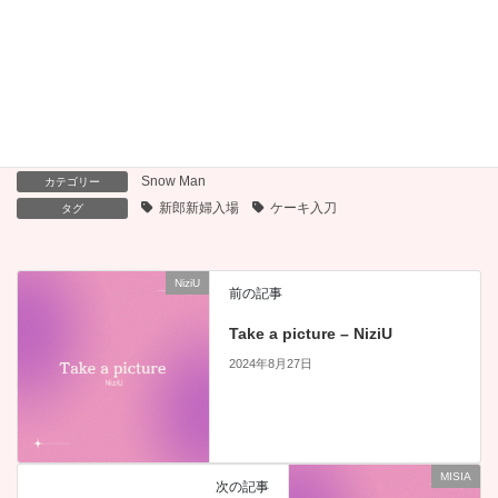
Shut Up and Dance –
SBY – Snow Man
Walk The Moon
Snow Man
カテゴリー
新郎新婦入場
ケーキ入刀
タグ
NiziU
前の記事
Take a picture – NiziU
2024年8月27日
MISIA
次の記事