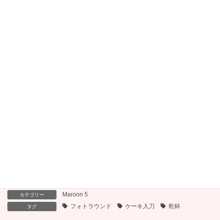
Shut Up and Dance –
気まぐれロマンティック
Walk The Moon
– いきものがかり
Live While We’re Young
What Makes You
– One Direction
Beautiful – One
Direction
Maroon 5
カテゴリー
フォトラウンド
ケーキ入刀
乾杯
タグ