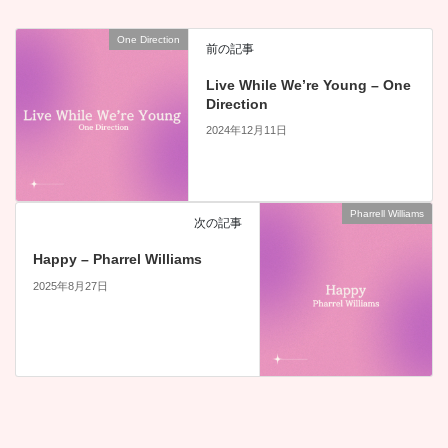
One Direction
前の記事
Live While We’re Young – One
Direction
2024年12月11日
Pharrell Williams
次の記事
Happy – Pharrel Williams
2025年8月27日